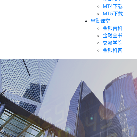
MT4下载
MT5下载
皇御课堂
金银百科
金融全书
交易学院
金银科普