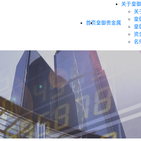
关于皇
关
皇
首页
皇御贵金属
皇
资
名