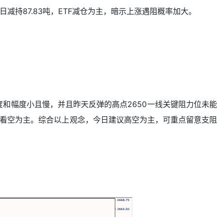
易日减持87.83吨，ETF减仓为主，暗示上涨遇阻概率加大。
和幅度小且慢，并且昨天反弹的高点2650一线关键阻力位未能
，则看空为主。综合以上观念，今日建议高空为主，可重点留意支阻