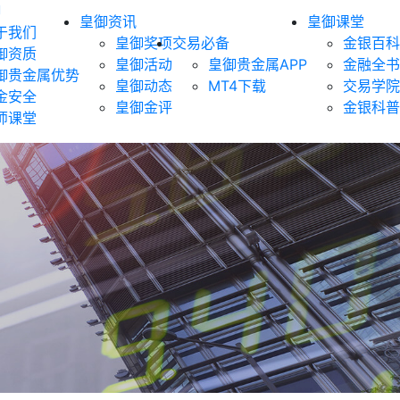
御
皇御资讯
皇御课堂
于我们
皇御奖项
交易必备
金银百科
御资质
皇御活动
皇御贵金属APP
金融全书
御贵金属优势
皇御动态
MT4下载
交易学院
金安全
皇御金评
金银科普
师课堂