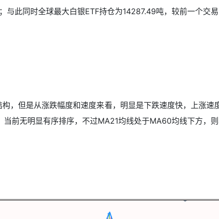
；与此同时全球最大白银ETF持仓为14287.49吨，较前一个交
结构，但是从涨跌幅度和速度来看，明显是下跌速度快，上涨速度
看，当前无明显有序排序，不过MA21均线处于MA60均线下方