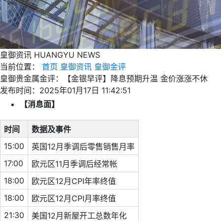
皇御资讯
HUANGYU NEWS
当前位置：
首页
皇御资讯
皇御金评
皇御贵金属金评：【金银早评】降息预期升温 金价涨涨不休
发布时间：2025年01月17日 11:42:51
【消息面】
时间
数据及事件
15:00
英国12月季调后零售销售月率
17:00
欧元区11月季调后经常帐
18:00
欧元区12月CPI年率终值
18:00
欧元区12月CPI月率终值
21:30
美国12月新屋开工总数年化