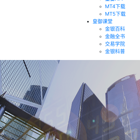
MT4下载
MT5下载
皇御课堂
金银百科
金融全书
交易学院
金银科普