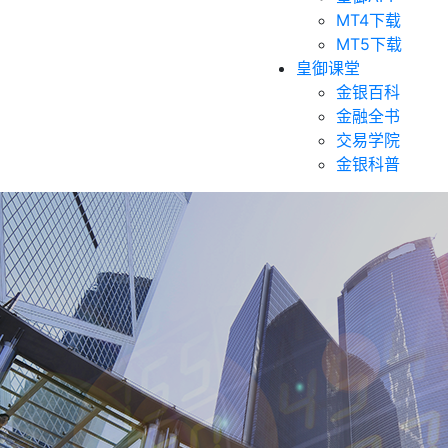
MT4下载
MT5下载
皇御课堂
金银百科
金融全书
交易学院
金银科普