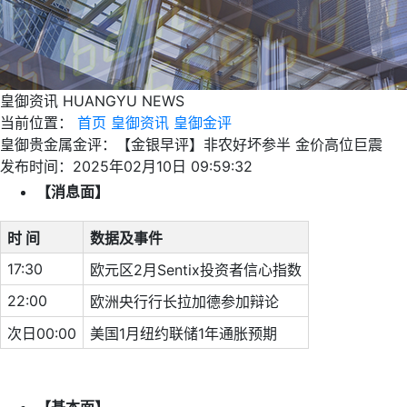
皇御资讯
HUANGYU NEWS
当前位置：
首页
皇御资讯
皇御金评
皇御贵金属金评：【金银早评】非农好坏参半 金价高位巨震
发布时间：2025年02月10日 09:59:32
【消息面】
时 间
数据及事件
17:30
欧元区2月Sentix投资者信心指数
22:00
欧洲央行行长拉加德参加辩论
次日00:00
美国1月纽约联储1年通胀预期