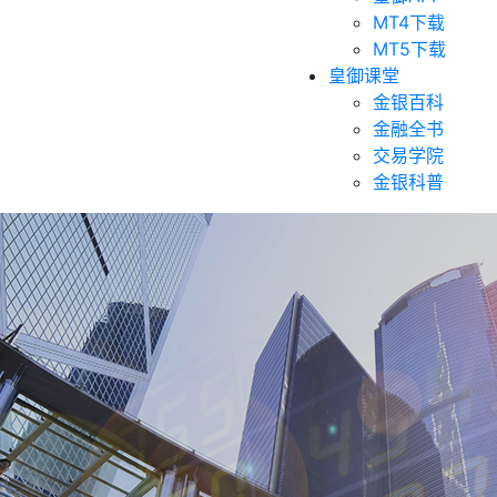
MT4下载
MT5下载
皇御课堂
金银百科
金融全书
交易学院
金银科普