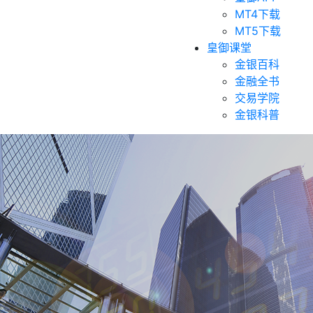
MT4下载
MT5下载
皇御课堂
金银百科
金融全书
交易学院
金银科普