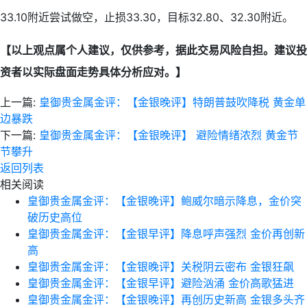
33.10附近尝试做空，止损33.30，目标32.80、32.30附近。
【以上观点属个人建议，仅供参考，据此交易风险自担。建议投
资者以实际盘面走势具体分析应对。】
上一篇:
皇御贵金属金评：【金银晚评】特朗普鼓吹降税 黄金单
边暴跌
下一篇:
皇御贵金属金评：【金银晚评】 避险情绪浓烈 黄金节
节攀升
返回列表
相关阅读
皇御贵金属金评：【金银晚评】鲍威尔暗示降息，金价突
破历史高位
皇御贵金属金评：【金银早评】降息呼声强烈 金价再创新
高
皇御贵金属金评：【金银晚评】关税阴云密布 金银狂飙
皇御贵金属金评：【金银早评】避险汹涌 金价高歌猛进
皇御贵金属金评：【金银晚评】再创历史新高 金银多头齐