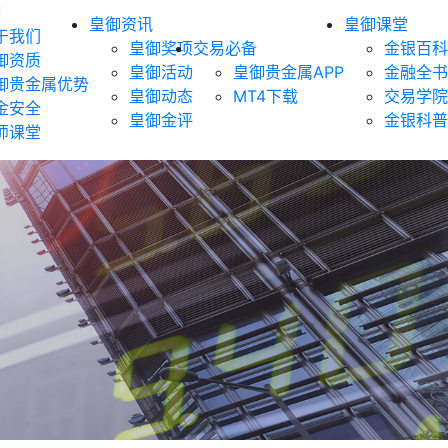
御
皇御资讯
皇御课堂
于我们
皇御奖项
交易必备
金银百科
御资质
皇御活动
皇御贵金属APP
金融全书
御贵金属优势
皇御动态
MT4下载
交易学院
金安全
皇御金评
金银科普
师课堂