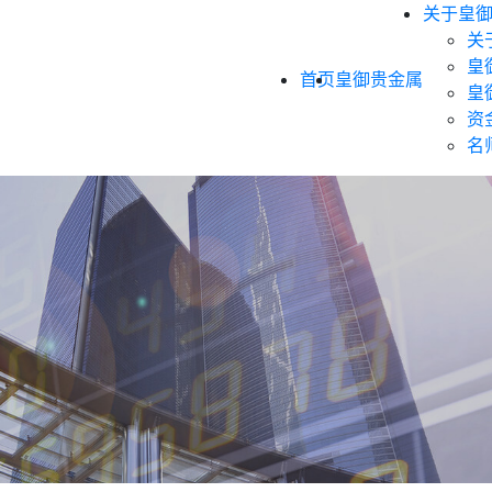
关于皇
关
皇
首页
皇御贵金属
皇
资
名