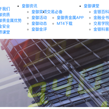
御
皇御资讯
皇御课堂
于我们
皇御奖项
交易必备
金银百科
御资质
皇御活动
皇御贵金属APP
金融全书
御贵金属优势
皇御动态
MT4下载
交易学院
金安全
皇御金评
金银科普
师课堂