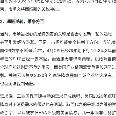
当前对等关税的90天暂停期只是休战，等到7月8日暂停期结
束，市场必将面临新的关税冲击。
2、通胀逆转，萧条将至
当前，市场最担心的是特朗普的关税是否会引发新一轮的通胀，
甚至引发经济滞涨。但是，市场可能完全错判了方向。当前,美
国CPI数据不断逼近2%，4月CPI已经超预期下行至2.3%,3年前
峰值的9.1%已经一去不返。而通胀无非供需两端，供给端当前
全球产能过剩是不争的事实，而美国产业链回流竞争更加剧了过
剩。关税无法复刻2020年的疯狂降息叠加全球产业链大堵车。
也就无法复制通胀。
需求端，工业国靠基建拉动的需求已成绝唱，美国2020年疯狂
降息对于消费需求的带动也在退潮。取而代之的是难以为继的财
政赤字，以及被拿掉AAA评级的美国债券。几十年来靠债务扩