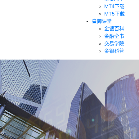
MT4下载
MT5下载
皇御课堂
金银百科
金融全书
交易学院
金银科普