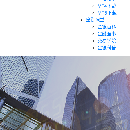
MT4下载
MT5下载
皇御课堂
金银百科
金融全书
交易学院
金银科普