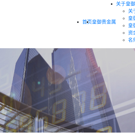
关于皇
关
皇
首页
皇御贵金属
皇
资
名