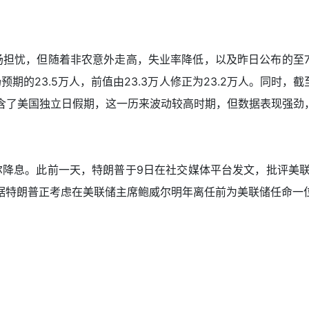
场担忧，但随着非农意外走高，失业率降低，以及昨日公布的至
期的23.5万人，前值由23.3万人修正为23.2万人。同时，截
哪怕是包含了美国独立日假期，这一历来波动较高时期，但数据表现强
降息。此前一天，特朗普于9日在社交媒体平台发文，批评美联
据特朗普正考虑在美联储主席鲍威尔明年离任前为美联储任命一位