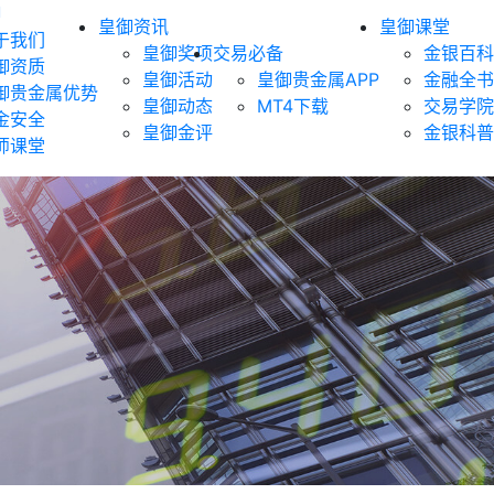
御
皇御资讯
皇御课堂
于我们
皇御奖项
交易必备
金银百科
御资质
皇御活动
皇御贵金属APP
金融全书
御贵金属优势
皇御动态
MT4下载
交易学院
金安全
皇御金评
金银科普
师课堂