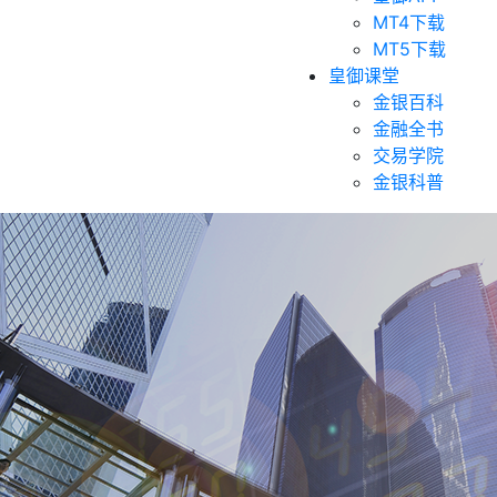
MT4下载
MT5下载
皇御课堂
金银百科
金融全书
交易学院
金银科普