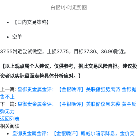
白银1小时走势图
【日内交易策略】
空单
37.55附近尝试做空，止损37.75，目标37.30、36.90附近。
【以上观点属个人建议，仅供参考，据此交易风险自担。建议投
资者以实际盘面走势具体分析应对。】
上一篇:
皇御贵金属金评：【金银晚评】美联储强势鹰派 金银抛
售不止
下一篇:
皇御贵金属金评：【金银晚评】美联储议息来袭 黄金反
弹无力
返回列表
相关阅读
皇御贵金属金评：【金银晚评】鲍威尔暗示降息，金价突