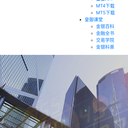
MT4下载
MT5下载
皇御课堂
金银百科
金融全书
交易学院
金银科普