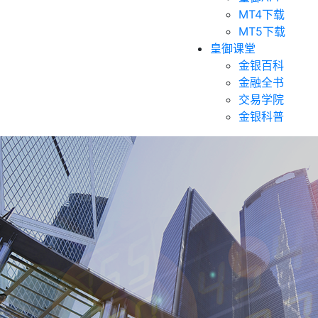
MT4下载
MT5下载
皇御课堂
金银百科
金融全书
交易学院
金银科普