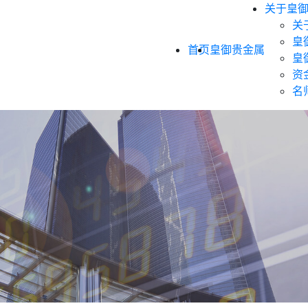
关于皇
关
皇
首页
皇御贵金属
皇
资
名