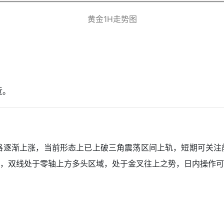
黄金1H走势图
近。
，价格逐渐上涨，当前形态上已上破三角震荡区间上轨，短期可关
，双线处于零轴上方多头区域，处于金叉往上之势，日内操作可等