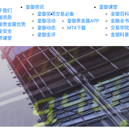
御
皇御资讯
皇御课堂
于我们
皇御奖项
交易必备
金银百科
御资质
皇御活动
皇御贵金属APP
金融全书
御贵金属优势
皇御动态
MT4下载
交易学院
金安全
皇御金评
金银科普
师课堂