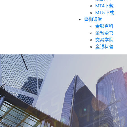
MT4下载
MT5下载
皇御课堂
金银百科
金融全书
交易学院
金银科普