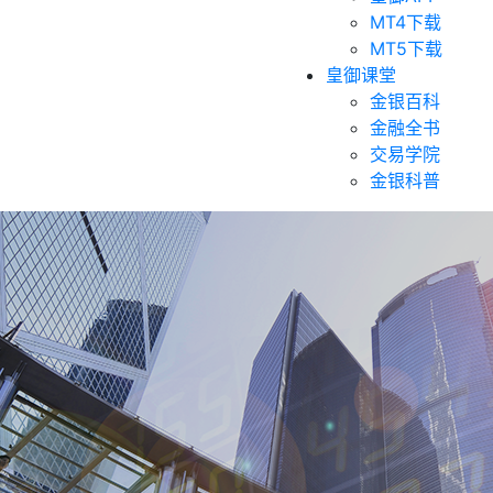
MT4下载
MT5下载
皇御课堂
金银百科
金融全书
交易学院
金银科普