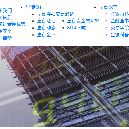
御
皇御资讯
皇御课堂
于我们
皇御奖项
交易必备
金银百科
御资质
皇御活动
皇御贵金属APP
金融全书
御贵金属优势
皇御动态
MT4下载
交易学院
金安全
皇御金评
金银科普
师课堂