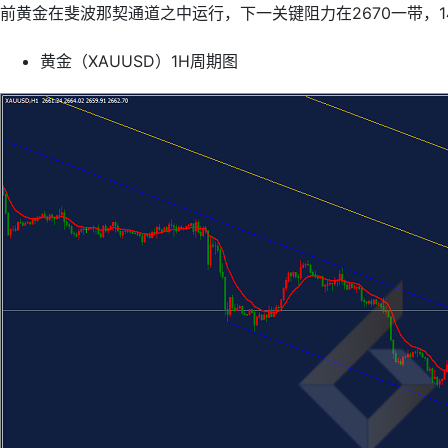
前黄金在斐波那契通道之中运行，下一关键阻力在2670一带，
黄金（XAUUSD）1H周期图