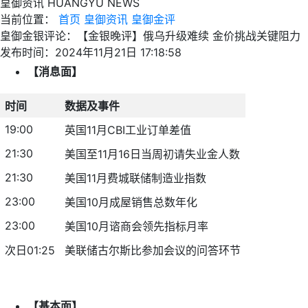
皇御资讯
HUANGYU NEWS
当前位置：
首页
皇御资讯
皇御金评
皇御金银评论：【金银晚评】俄乌升级难续 金价挑战关键阻力
发布时间：2024年11月21日 17:18:58
【消息面】
时间
数据及事件
19:00
英国11月CBI工业订单差值
21:30
美国至11月16日当周初请失业金人数
21:30
美国11月费城联储制造业指数
23:00
美国10月成屋销售总数年化
23:00
美国10月谘商会领先指标月率
次日01:25
美联储古尔斯比参加会议的问答环节
【基本面】