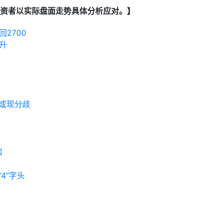
资者以实际盘面走势具体分析应对。】
2700
升
或现分歧
口
4”字头