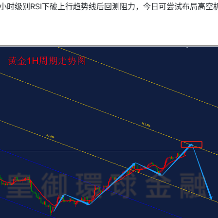
1小时级别RSI下破上行趋势线后回测阻力，今日可尝试布局高空