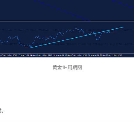
黄金1H周期图
近。