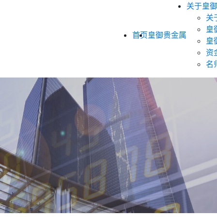
关于皇
关
皇
首页
皇御贵金属
皇
资
名