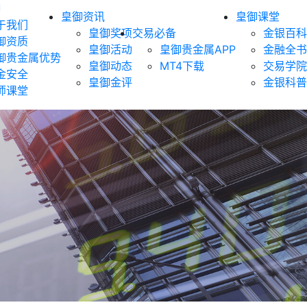
御
皇御资讯
皇御课堂
于我们
皇御奖项
交易必备
金银百科
御资质
皇御活动
皇御贵金属APP
金融全书
御贵金属优势
皇御动态
MT4下载
交易学院
金安全
皇御金评
金银科普
师课堂