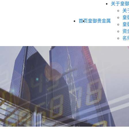
关于皇
关
皇
首页
皇御贵金属
皇
资
名