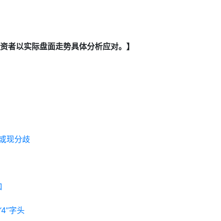
资者以实际盘面走势具体分析应对。】
或现分歧
口
4”字头