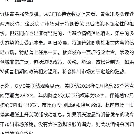
近期黄金强势反弹，从CFTC持仓数据上来看，黄金净多头连续
两周反弹，这反映了市场对于特朗普就职后政策不确定性的担
忧，但这同样也是值得警惕的，当避险情绪落地消退，集中的多
头态势将会受到冲击。明日凌晨，特朗普就职典礼发言内容将撼
动市场，特朗普上任第一天，就会发布一百项行政命令，涉及的
领域非常广泛，包括边境政策、关税、能源、放松管制等，如果
特朗普初期的政策相对温和，将会抑制市场对于避险的狂热。
另外，CME美联储观察显示，美联储2025年3月降息25个基点
的预期为28.2%。年内降息3次以下的概率为52%。伴随着12月
核心CPI低于预期，市场再度回归温和降息路线，此前市场一度
博弈通胀上升美联储被动加息，如果明天凌晨特朗普发布的政令
不超出市场预期，没有大幅激起通胀的潜力，则美联储将会回归
正常的降息路径。