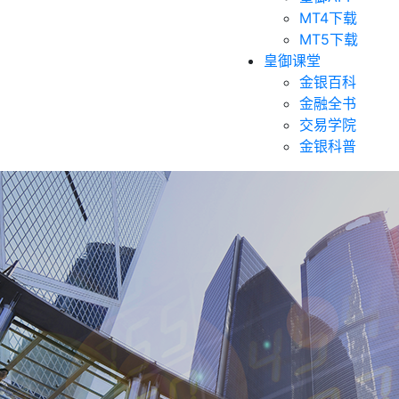
MT4下载
MT5下载
皇御课堂
金银百科
金融全书
交易学院
金银科普