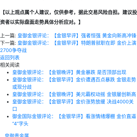
【以上观点属个人建议，仅供参考，据此交易风险自担。建议投
资者以实际盘面走势具体分析应对。】
上一篇:
皇御金银评论：【金银早评】强者恒强 黄金向新高冲锋
下一篇:
皇御金银评论：【金银早评】特朗普就职在即 金价上演
2700争夺战
返回列表
相关阅读
皇御金银评论：【金银晚评】黄金暴跌 是否顶部出现
皇御金银评论：【金银早评】金价遭遇百点暴跌 金银走势
或现分歧
皇御金银评论：【金银晚评】美元霸权动摇 金银屡创新高
皇御金银评论：【金银早评】金价涨势放缓 决战4000关
口
御金国际金银评论：【金银早评】看涨情绪爆棚 金价直逼
“4”字头
皇御贵金属