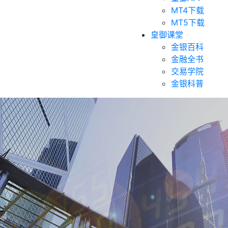
MT4下载
MT5下载
皇御课堂
金银百科
金融全书
交易学院
金银科普