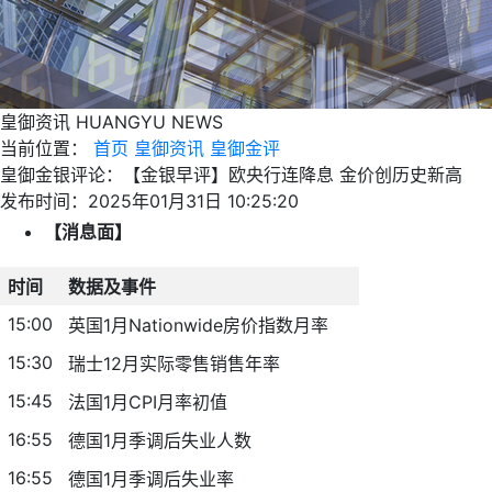
皇御资讯
HUANGYU NEWS
当前位置：
首页
皇御资讯
皇御金评
皇御金银评论：【金银早评】欧央行连降息 金价创历史新高
发布时间：2025年01月31日 10:25:20
【消息面】
时间
数据及事件
15:00
英国1月Nationwide房价指数月率
15:30
瑞士12月实际零售销售年率
15:45
法国1月CPI月率初值
16:55
德国1月季调后失业人数
16:55
德国1月季调后失业率