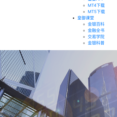
MT4下载
MT5下载
皇御课堂
金银百科
金融全书
交易学院
金银科普