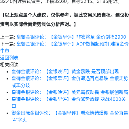
32.40附近尝试做空，止损32.60，目标32.15、31.85附近。
【以上观点属个人建议，仅供参考，据此交易风险自担。建议投
资者以实际盘面走势具体分析应对。】
上一篇:
皇御金银评论：【金银早评】非农将至 金价剑指2900
下一篇:
皇御金银评论：【金银早评】ADP数据超预期 难挡金价
牛市
返回列表
相关阅读
皇御金银评论：【金银晚评】黄金暴跌 是否顶部出现
皇御金银评论：【金银早评】金价遭遇百点暴跌 金银走势
或现分歧
皇御金银评论：【金银晚评】美元霸权动摇 金银屡创新高
皇御金银评论：【金银早评】金价涨势放缓 决战4000关
口
御金国际金银评论：【金银早评】看涨情绪爆棚 金价直逼
“4”字头