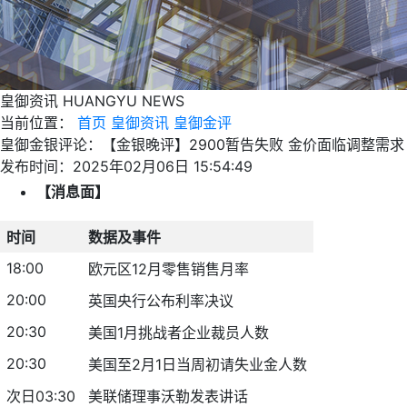
皇御资讯
HUANGYU NEWS
当前位置：
首页
皇御资讯
皇御金评
皇御金银评论：【金银晚评】2900暂告失败 金价面临调整需求
发布时间：2025年02月06日 15:54:49
【消息面】
时间
数据及事件
18:00
欧元区12月零售销售月率
20:00
英国央行公布利率决议
20:30
美国1月挑战者企业裁员人数
20:30
美国至2月1日当周初请失业金人数
次日03:30
美联储理事沃勒发表讲话