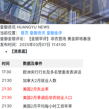
皇御资讯
HUANGYU NEWS
当前位置：
首页
皇御资讯
皇御金评
皇御金银评论：【金银早评】非农登场 黄金即将暴涨
发布时间：2025年03月07日 11:41:00
【消息面】
时间
数据及事件
17:30
欧洲央行行长及多名管委发表讲话
21:30
加拿大2月就业人数
21:30
美国2月失业率
21:30
美国2月季调后非农就业人口
21:30
美国2月平均每小时工资年率