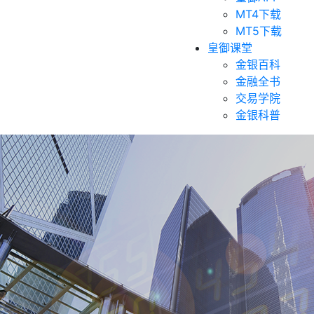
MT4下载
MT5下载
皇御课堂
金银百科
金融全书
交易学院
金银科普