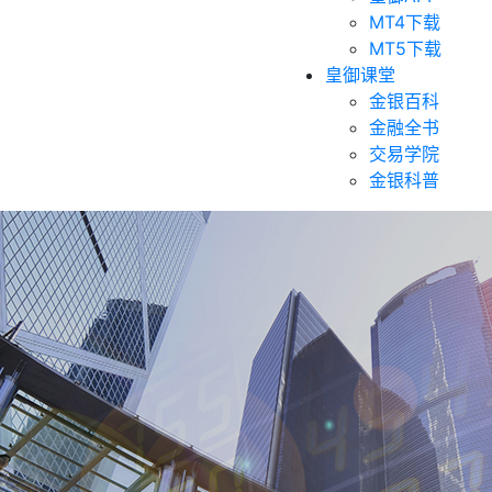
MT4下载
MT5下载
皇御课堂
金银百科
金融全书
交易学院
金银科普