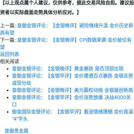
【以上观点属个人建议，仅供参考，据此交易风险自担。建议投
资者以实际盘面走势具体分析应对。】
上一篇:
皇御金银评论：【金银晚评】避险情绪升温 金价历史新
高有望
下一篇:
皇御金银评论：【金银晚评】CPI数据来袭 金价破位有
望
返回列表
相关阅读
皇御金银评论：【金银晚评】黄金暴跌 是否顶部出现
皇御金银评论：【金银早评】金价遭遇百点暴跌 金银走势
或现分歧
皇御金银评论：【金银晚评】美元霸权动摇 金银屡创新高
皇御金银评论：【金银早评】金价涨势放缓 决战4000关
口
御金国际金银评论：【金银早评】看涨情绪爆棚 金价直逼
“4”字头
皇御贵金属