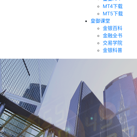
MT4下载
MT5下载
皇御课堂
金银百科
金融全书
交易学院
金银科普