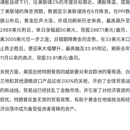
通胀延续下行，往美联储2%的年度目标靠近。通胀降温，提振
了美联储的降息预期，数据显示美联储将在6月降息。在PPI数
据公布后，黄金应声大涨，并成功刷新历史新高，最高飙升至
2989美元附近，单日涨幅超50美元，现报2987.1美元/盎司，
离3000美元仅一步之遥；白银跟随黄金的走势，在33美元关口
止跌企稳后，便迎来大幅攀升，最高触及33.95附近，刷新去年
11月以来的高点，现报33.81美元/盎司。
关税方面，美国总统特朗普周四威胁要对来自欧洲的葡萄酒、白
兰地和其他酒精进口产品征收200%的关税，开启了全球贸易战
的新战线。贸易战已经扰乱了金融市场，并引发了对经济衰退的
担忧。特朗普反复无常的贸易政策，有助于黄金在地缘政治和经
济动荡中成为备受投资者青睐的资产。