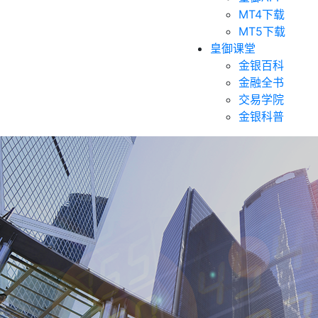
MT4下载
MT5下载
皇御课堂
金银百科
金融全书
交易学院
金银科普