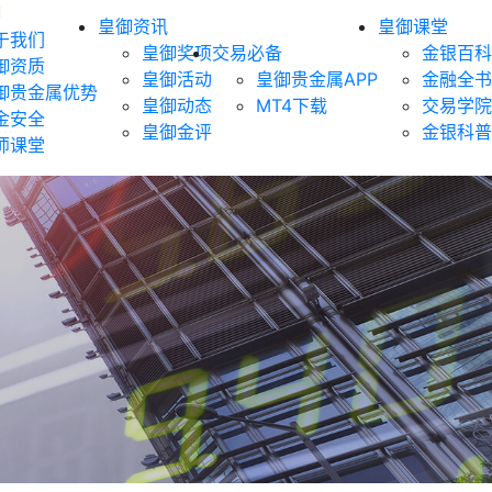
御
皇御资讯
皇御课堂
于我们
皇御奖项
交易必备
金银百科
御资质
皇御活动
皇御贵金属APP
金融全书
御贵金属优势
皇御动态
MT4下载
交易学院
金安全
皇御金评
金银科普
师课堂