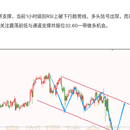
界支撑，当前1小时级别RSI上破下行趋势线，多头信号出现，
注震荡前低与通道支撑共振位32.60一带做多机会。