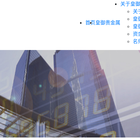
关于皇
关
皇
首页
皇御贵金属
皇
资
名