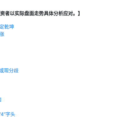
资者以实际盘面走势具体分析应对。】
定乾坤
涨
或现分歧
口
4”字头