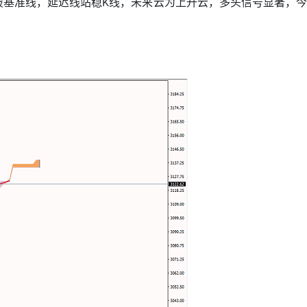
破基准线，延迟线站稳K线，未来云为上升云，多头信号显著，今