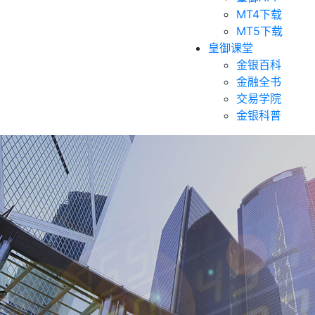
MT4下载
MT5下载
皇御课堂
金银百科
金融全书
交易学院
金银科普