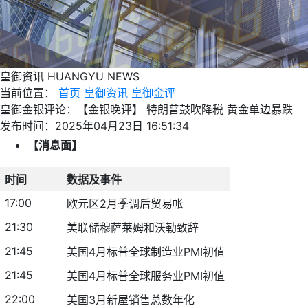
皇御资讯
HUANGYU NEWS
当前位置：
首页
皇御资讯
皇御金评
皇御金银评论：【金银晚评】 特朗普鼓吹降税 黄金单边暴跌
发布时间：2025年04月23日 16:51:34
【消息面】
时间
数据及事件
17:00
欧元区2月季调后贸易帐
21:30
美联储穆萨莱姆和沃勒致辞
21:45
美国4月标普全球制造业PMI初值
21:45
美国4月标普全球服务业PMI初值
22:00
美国3月新屋销售总数年化