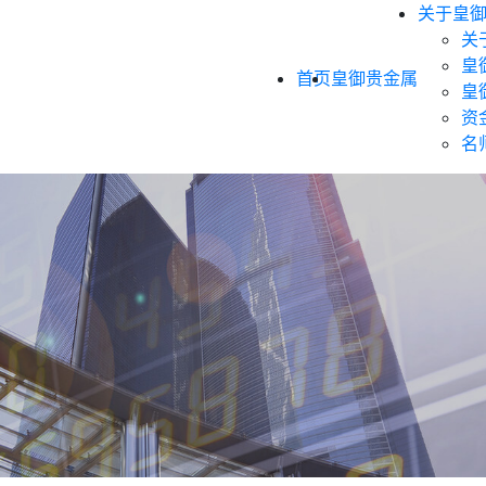
关于皇
关
皇
首页
皇御贵金属
皇
资
名