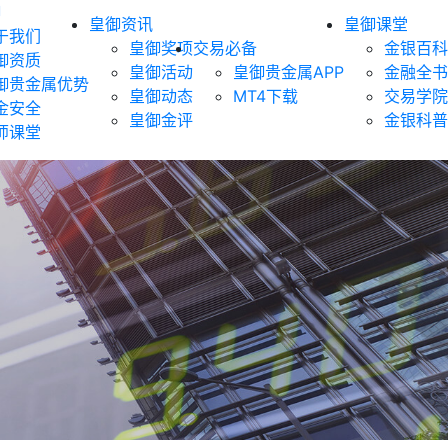
御
皇御资讯
皇御课堂
于我们
皇御奖项
交易必备
金银百科
御资质
皇御活动
皇御贵金属APP
金融全书
御贵金属优势
皇御动态
MT4下载
交易学院
金安全
皇御金评
金银科普
师课堂