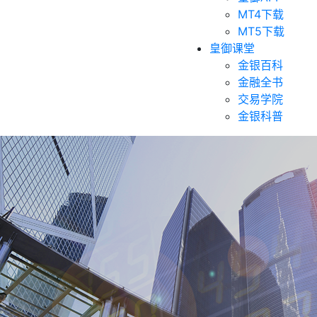
MT4下载
MT5下载
皇御课堂
金银百科
金融全书
交易学院
金银科普