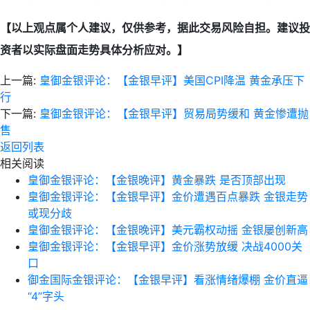
【以上观点属个人建议，仅供参考，据此交易风险自担。建议投
资者以实际盘面走势具体分析应对。】
上一篇:
皇御金银评论：【金银早评】美国CPI降温 黄金承压下
行
下一篇:
皇御金银评论：【金银早评】贸易局势缓和 黄金惨遭抛
售
返回列表
相关阅读
皇御金银评论：【金银晚评】黄金暴跌 是否顶部出现
皇御金银评论：【金银早评】金价遭遇百点暴跌 金银走势
或现分歧
皇御金银评论：【金银晚评】美元霸权动摇 金银屡创新高
皇御金银评论：【金银早评】金价涨势放缓 决战4000关
口
御金国际金银评论：【金银早评】看涨情绪爆棚 金价直逼
“4”字头