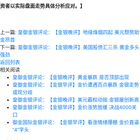
资者以实际盘面走势具体分析应对。】
上一篇:
皇御金银评论：【金银晚评】地缘烽烟四起 美元颓势助
金昂首
下一篇:
皇御金银评论：【金银晚评】美国股债汇三杀 黄金多头
强劲
返回列表
相关阅读
皇御金银评论：【金银晚评】黄金暴跌 是否顶部出现
皇御金银评论：【金银早评】金价遭遇百点暴跌 金银走势
或现分歧
皇御金银评论：【金银晚评】美元霸权动摇 金银屡创新高
皇御金银评论：【金银早评】金价涨势放缓 决战4000关
口
御金国际金银评论：【金银早评】看涨情绪爆棚 金价直逼
“4”字头