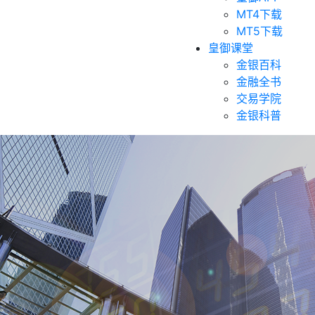
MT4下载
MT5下载
皇御课堂
金银百科
金融全书
交易学院
金银科普