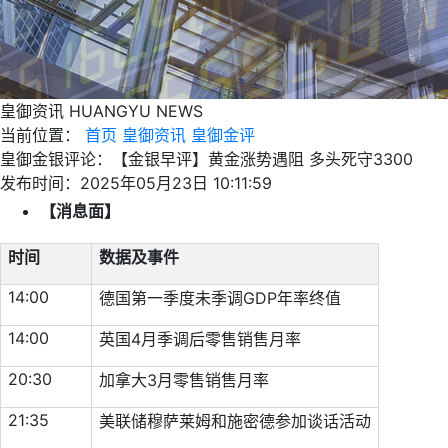
皇御资讯
HUANGYU NEWS
当前位置：
首页
皇御资讯
皇御金评
皇御金银评论：【金银早评】黄金涨势遇阻 多头死守3300
发布时间：2025年05月23日 10:11:59
【消息面】
时间
数据及事件
14:00
德国第一季度未季调GDP年率终值
14:00
英国4月季调后零售销售月率
20:30
加拿大3月零售销售月率
21:35
美联储穆萨莱姆和施密德参加谈话活动