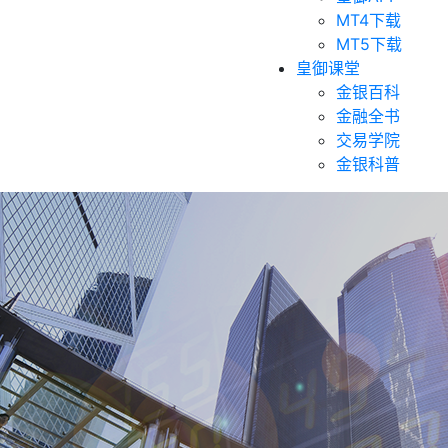
MT4下载
MT5下载
皇御课堂
金银百科
金融全书
交易学院
金银科普