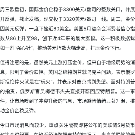
周三欧盘初，国际金价企稳于3300美元/盎司的整数关口，并展
开反弹，截止发稿，现交投于3320美元/盎司一线。周二，金价
因美元反弹，一度下挫近60美金。美国5月谘商会消费者信心指
数从86上升至98，创下近4年来的最大涨幅。这一积极数据犹
如一剂“强心针”，推动美元指数大幅走高，打压金价下行。
值得注意的是，虽然美元上涨打压金价，但来自于地缘局势的消
息，限制了金价跌幅。美国总统特朗普就乌克兰问题，表示俄罗
斯拒绝停火就是在“玩火”，并表示对普京感到失望。面对特朗普
的指责，俄罗斯官员梅德韦杰夫直接开怼回应特朗普。这一事
件，让市场嗅到了冲突升级的气息，市场避险情绪显著升温，推
动金价企稳反弹。
今日市场消息面较少，重点关注隔夜即将公布的美联储5月货币
政策会议纪要，在缺乏经济数据支持的情况下，来自美联储的最