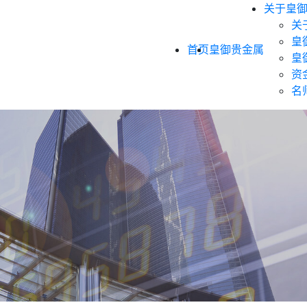
关于皇
关
皇
首页
皇御贵金属
皇
资
名