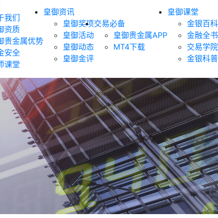
御
皇御资讯
皇御课堂
于我们
皇御奖项
交易必备
金银百科
御资质
皇御活动
皇御贵金属APP
金融全书
御贵金属优势
皇御动态
MT4下载
交易学院
金安全
皇御金评
金银科普
师课堂