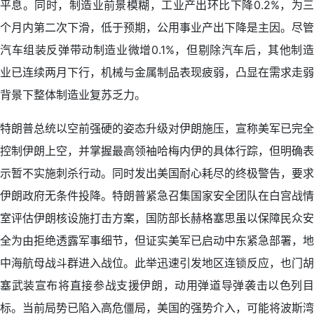
平息。同时，制造业前景模糊，工业产出环比下降0.2%，为三
个月内第二次下滑，低于预期，公用事业产出下降是主因。尽管
汽车组装反弹带动制造业微增0.1%，但剔除汽车后，其他制造
业已连续两月下行，机械与金属制品表现疲弱，凸显在需求走弱
背景下整体制造业复苏乏力。
特朗普总统以空前强硬的姿态升级对伊朗施压，宣称美军已完全
控制伊朗上空，并掌握最高领袖哈梅内伊的具体行踪，但明确表
示暂不实施刺杀行动。同时发出美国耐心耗尽的终极警告，要求
伊朗政府无条件投降。特朗普紧急召集国家安全团队在白宫战情
室评估伊朗核设施打击方案，国防部长赫格塞思虽以保障民众安
全为由拒绝透露军事细节，但证实美军已启动中东紧急部署，地
中海航母战斗群进入战位。此举迅速引发地区连锁反应，也门胡
塞武装宣布将直接参战支援伊朗，动用弹道导弹袭击以色列目
标。当前局势已陷入高危僵局，美国的强势介入，可能将波斯湾