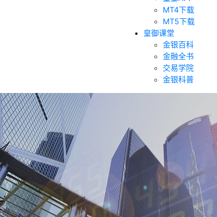
MT4下载
MT5下载
皇御课堂
金银百科
金融全书
交易学院
金银科普