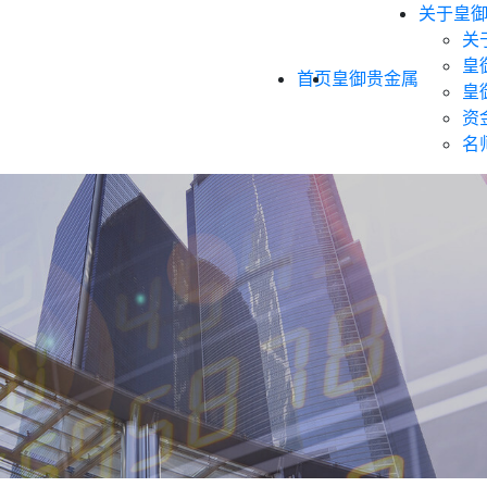
关于皇
关
皇
首页
皇御贵金属
皇
资
名