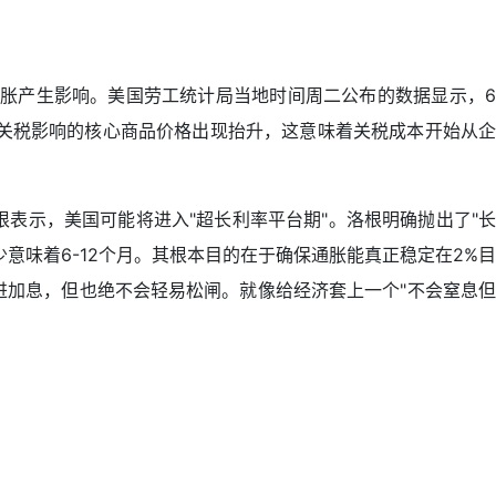
通胀产生影响。美国劳工统计局当地时间周二公布的数据显示，6
易受关税影响的核心商品价格出现抬升，这意味着关税成本开始从企
表示，美国可能将进入"超长利率平台期"。洛根明确抛出了"长
至少意味着6-12个月。其根本目的在于确保通胀能真正稳定在2%目
进加息，但也绝不会轻易松闸。就像给经济套上一个"不会窒息但