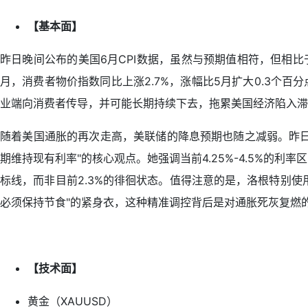
【基本面】
昨日晚间公布的美国6月CPI数据，虽然与预期值相符，但相
月，消费者物价指数同比上涨2.7%，涨幅比5月扩大0.3个百
业端向消费者传导，并可能长期持续下去，拖累美国经济陷入滞
随着美国通胀的再次走高，美联储的降息预期也随之减弱。昨日
期维持现有利率"的核心观点。她强调当前4.25%-4.5%的利
标线，而非目前2.3%的徘徊状态。值得注意的是，洛根特别使
必须保持节食"的紧身衣，这种精准调控背后是对通胀死灰复燃
【技术面】
黄金（XAUUSD）