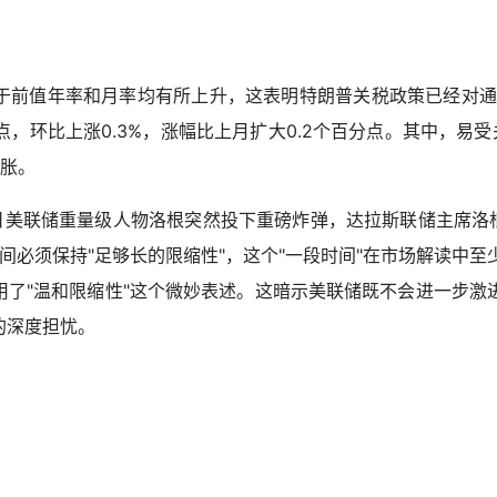
比于前值年率和月率均有所上升，这表明特朗普关税政策已经对
分点，环比上涨0.3%，涨幅比上月扩大0.2个百分点。其中，
胀。
美联储重量级人物洛根突然投下重磅炸弹，达拉斯联储主席洛根
率区间必须保持"足够长的限缩性"，这个"一段时间"在市场解读中
用了"温和限缩性"这个微妙表述。这暗示美联储既不会进一步激
的深度担忧。