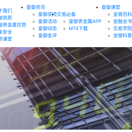
御
皇御资讯
皇御课堂
于我们
皇御奖项
交易必备
金银百科
御资质
皇御活动
皇御贵金属APP
金融全书
御贵金属优势
皇御动态
MT4下载
交易学院
金安全
皇御金评
金银科普
师课堂