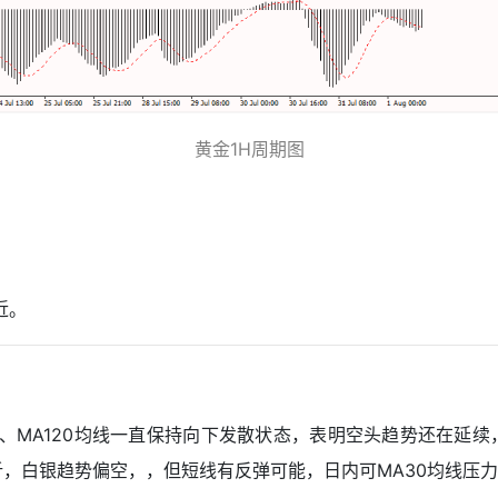
黄金1H周期图
附近。
A60、MA120均线一直保持向下发散状态，表明空头趋势还在
析，白银趋势偏空，，但短线有反弹可能，日内可MA30均线压力3