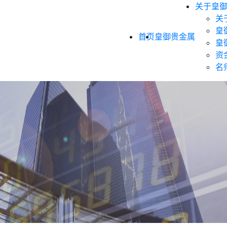
关于皇
关
皇
首页
皇御贵金属
皇
资
名