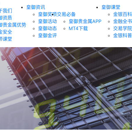
御
皇御资讯
皇御课堂
于我们
皇御奖项
交易必备
金银百科
御资质
皇御活动
皇御贵金属APP
金融全书
御贵金属优势
皇御动态
MT4下载
交易学院
金安全
皇御金评
金银科普
师课堂