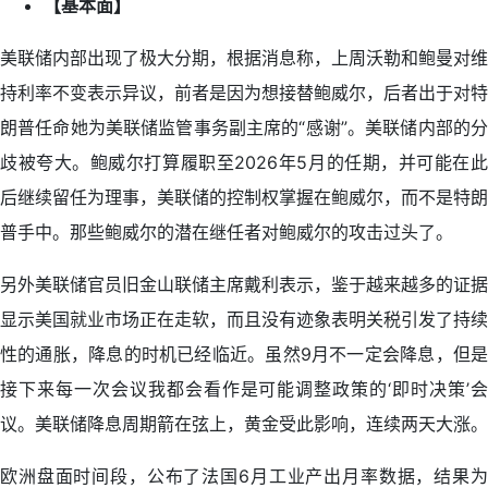
【基本面】
美联储内部出现了极大分期，根据消息称，上周沃勒和鲍曼对维
持利率不变表示异议，前者是因为想接替鲍威尔，后者出于对特
朗普任命她为美联储监管事务副主席的“感谢”。美联储内部的分
歧被夸大。鲍威尔打算履职至2026年5月的任期，并可能在此
后继续留任为理事，美联储的控制权掌握在鲍威尔，而不是特朗
普手中。那些鲍威尔的潜在继任者对鲍威尔的攻击过头了。
另外美联储官员旧金山联储主席戴利表示，鉴于越来越多的证据
显示美国就业市场正在走软，而且没有迹象表明关税引发了持续
性的通胀，降息的时机已经临近。虽然9月不一定会降息，但是
接下来每一次会议我都会看作是可能调整政策的‘即时决策’会
议。美联储降息周期箭在弦上，黄金受此影响，连续两天大涨。
欧洲盘面时间段，公布了法国6月工业产出月率数据，结果为