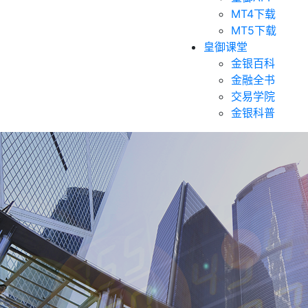
MT4下载
MT5下载
皇御课堂
金银百科
金融全书
交易学院
金银科普