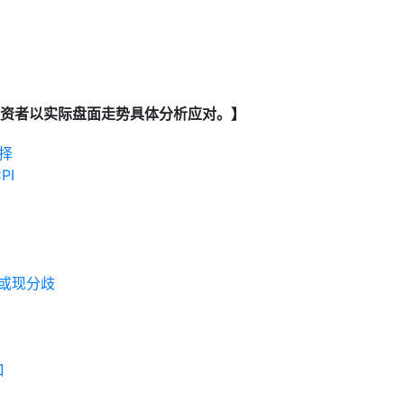
资者以实际盘面走势具体分析应对。】
择
PI
或现分歧
口