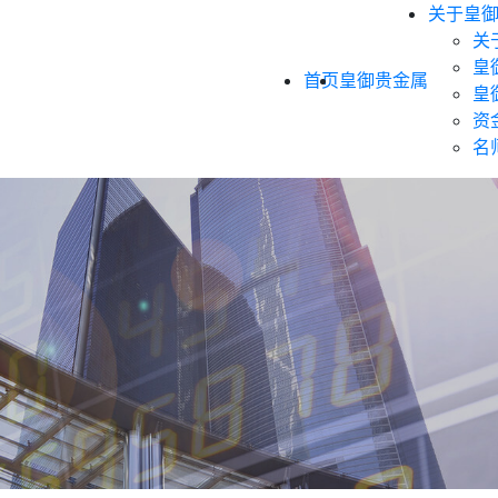
关于皇
关
皇
首页
皇御贵金属
皇
资
名