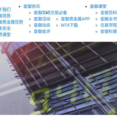
御
皇御资讯
皇御课堂
于我们
皇御奖项
交易必备
金银百科
御资质
皇御活动
皇御贵金属APP
金融全书
御贵金属优势
皇御动态
MT4下载
交易学院
金安全
皇御金评
金银科普
师课堂