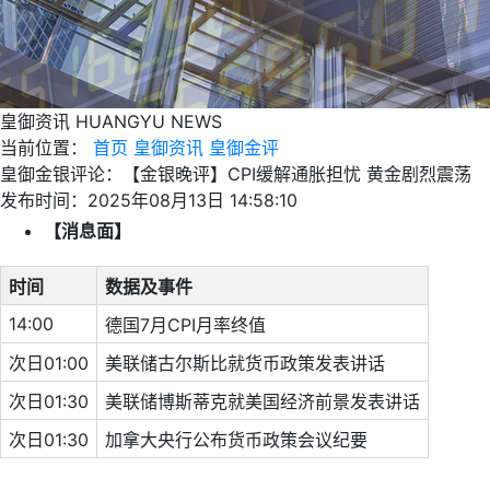
皇御资讯
HUANGYU NEWS
当前位置：
首页
皇御资讯
皇御金评
皇御金银评论：【金银晚评】CPI缓解通胀担忧 黄金剧烈震荡
发布时间：2025年08月13日 14:58:10
【消息面】
时间
数据及事件
14:00
德国7月CPI月率终值
次日01:00
美联储古尔斯比就货币政策发表讲话
次日01:30
美联储博斯蒂克就美国经济前景发表讲话
次日01:30
加拿大央行公布货币政策会议纪要