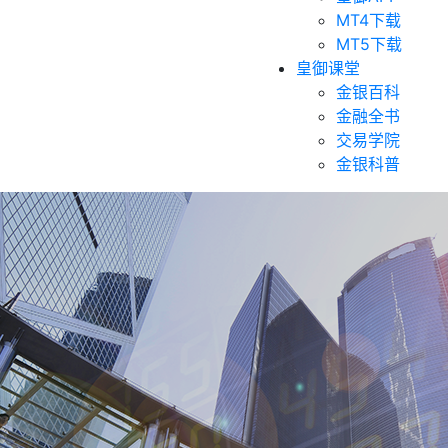
MT4下载
MT5下载
皇御课堂
金银百科
金融全书
交易学院
金银科普