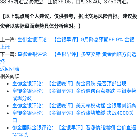
38.85附近尝试做空，止损39.05，目标38.40、37.50附近。
【以上观点属个人建议，仅供参考，据此交易风险自担。建议投
资者以实际盘面走势具体分析应对。】
上一篇:
皇御金银评论：【金银早评】9月降息预期99.9% 金银
上涨
下一篇:
皇御金银评论：【金银早评】多空交错 黄金面临方向选
择
返回列表
相关阅读
皇御金银评论：【金银晚评】黄金暴跌 是否顶部出现
皇御金银评论：【金银早评】金价遭遇百点暴跌 金银走势
或现分歧
皇御金银评论：【金银晚评】美元霸权动摇 金银屡创新高
皇御金银评论：【金银早评】金价涨势放缓 决战4000关
口
御金国际金银评论：【金银早评】看涨情绪爆棚 金价直逼
“4”字头