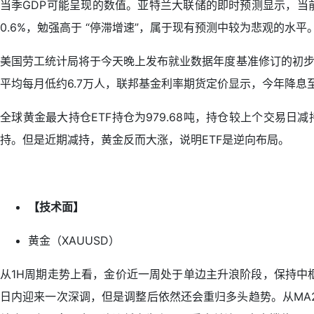
当季GDP可能呈现的数值。亚特兰大联储的即时预测显示，当
0.6%，勉强高于 “停滞增速”，属于现有预测中较为悲观的水平
美国劳工统计局将于今天晚上发布就业数据年度基准修订的初步
平均每月低约6.7万人，联邦基金利率期货定价显示，今年降息
全球黄金最大持仓ETF持仓为979.68吨，持仓较上个交易日减持
持。但是近期减持，黄金反而大涨，说明ETF是逆向布局。
【技术面】
黄金（XAUUSD）
从1H周期走势上看，金价近一周处于单边主升浪阶段，保持中
日内迎来一次深调，但是调整后依然还会重归多头趋势。从MA2