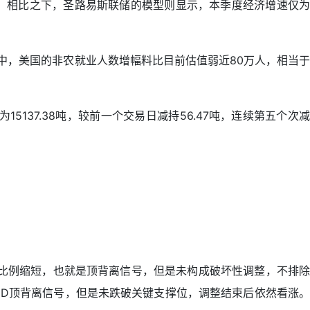
期。相比之下，圣路易斯联储的模型则显示，本季度经济增速仅为
中，美国的非农就业人数增幅料比目前估值弱近80万人，相当于
5137.38吨，较前一个交易日减持56.47吨，连续第五个次减
比例缩短，也就是顶背离信号，但是未构成破坏性调整，不排除
CD顶背离信号，但是未跌破关键支撑位，调整结束后依然看涨。