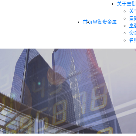
关于皇
关
皇
首页
皇御贵金属
皇
资
名