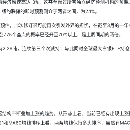
前经济增速高达 3%，这甚至超过所有独立经济预测机构的预
。纽约联储的即时预测则介于两者之间，为2.1%。
预估，此次修订很可能再次引发外界的担忧，在截至3月的一年
至少75个基点的概率已经升至70%以上，是上周同期的两倍。
2.29吨，连续第三个次减持；与此同时全球最大白银ETF持仓为1
枢结构不断叠加上涨的趋势，从形态上看，当前已经有出现上涨
1和MA60均线排序上看，两条均线保持多头排序，虽然有MA