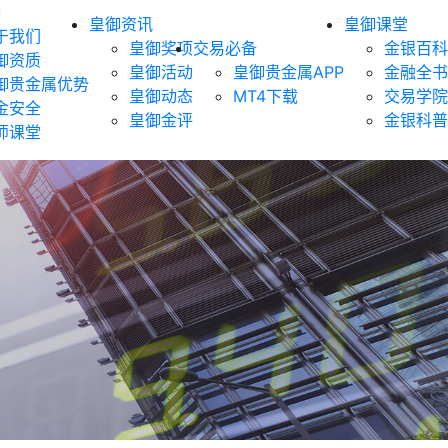
御
皇御资讯
皇御课堂
于我们
皇御奖项
交易必备
金银百科
御资质
皇御活动
皇御贵金属APP
金融全书
御贵金属优势
皇御动态
MT4下载
交易学院
金安全
皇御金评
金银科普
师课堂