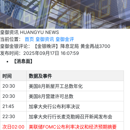
皇御资讯
HUANGYU NEWS
当前位置：
首页
皇御资讯
皇御金评
皇御金银评论：【金银晚评】降息定局 黄金再战3700
发布时间：2025年09月17日 16:07:59
【消息面】
时间
数据及事件
20:30
美国8月新屋开工总数年化
20:30
美国8月营建许可总数
21:45
加拿大央行公布利率决议
22:30
加拿大央行行长麦克勒姆召开新闻发布会
次日02:00
美联储FOMC公布利率决议和经济预期摘要