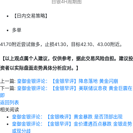
白银4H周期图
【日内交易策略】
多单
41.70附近尝试做多，止损41.30，目标42.10、43.00附近。
【以上观点属个人建议，仅供参考，据此交易风险自担。建议投
资者以实际盘面走势具体分析应对。】
上一篇:
皇御金银评论：【金银早评】降息落地 黄金闪崩
下一篇:
皇御金银评论：【金银早评】美联储议息夜 黄金巨震在
即
返回列表
相关阅读
皇御金银评论：【金银晚评】黄金暴跌 是否顶部出现
皇御金银评论：【金银早评】金价遭遇百点暴跌 金银走势
或现分歧