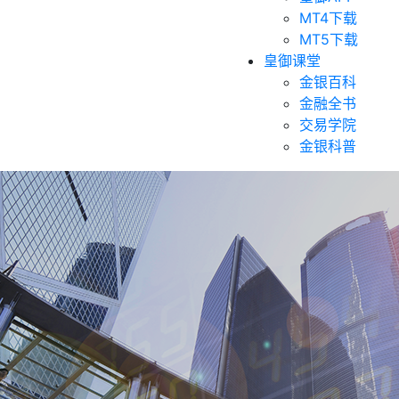
MT4下载
MT5下载
皇御课堂
金银百科
金融全书
交易学院
金银科普