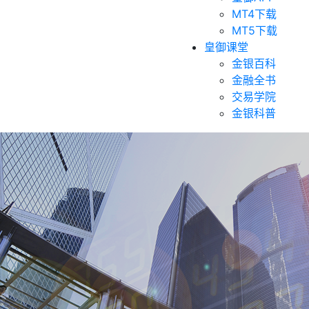
MT4下载
MT5下载
皇御课堂
金银百科
金融全书
交易学院
金银科普