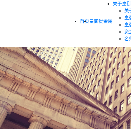
关于皇
关
皇
首页
皇御贵金属
皇
资
名