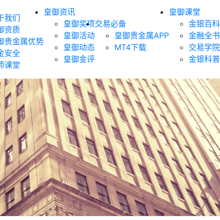
御
皇御资讯
皇御课堂
于我们
皇御奖项
交易必备
金银百科
御资质
皇御活动
皇御贵金属APP
金融全书
御贵金属优势
皇御动态
MT4下载
交易学院
金安全
皇御金评
金银科普
师课堂