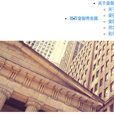
关于皇
关
皇
首页
皇御贵金属
皇
资
名