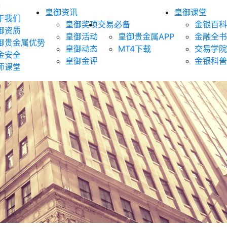
御
皇御资讯
皇御课堂
于我们
皇御奖项
交易必备
金银百科
御资质
皇御活动
皇御贵金属APP
金融全书
御贵金属优势
皇御动态
MT4下载
交易学院
金安全
皇御金评
金银科普
师课堂