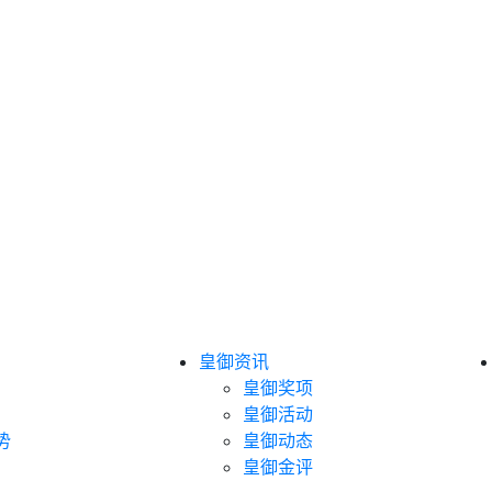
皇御资讯
皇御奖项
皇御活动
势
皇御动态
皇御金评