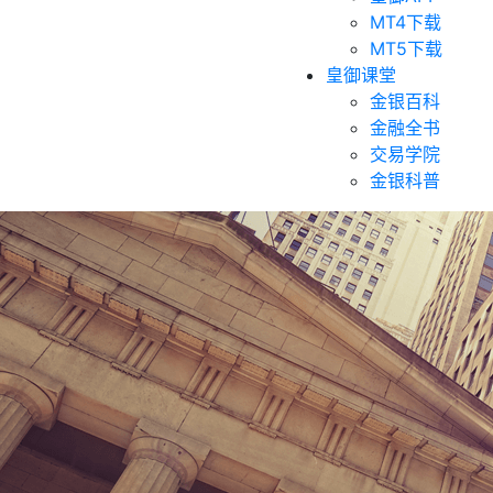
MT4下载
MT5下载
皇御课堂
金银百科
金融全书
交易学院
金银科普